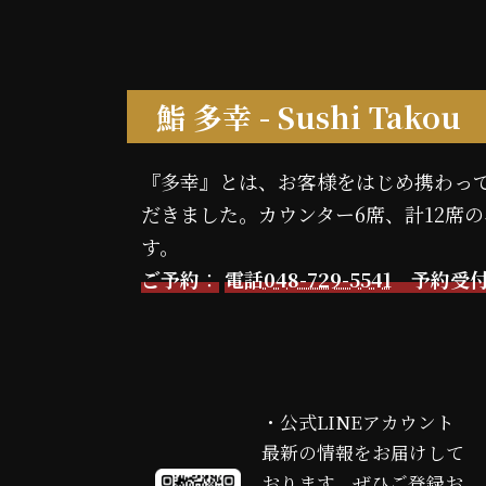
鮨 多幸 - Sushi Takou
『多幸』とは、お客様をはじめ携わっ
だきました。カウンター6席、計12席
す。
ご予約
：
電話
048-729-5541
予約受付
カ
・公式LINEアカウント
ラ
最新の情報をお届けして
ム
おります。ぜひご登録お