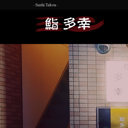
コ
ナ
- Sushi Takou -
ン
ビ
テ
ゲ
ン
ー
ツ
シ
へ
ョ
ス
ン
キ
に
ッ
移
プ
動