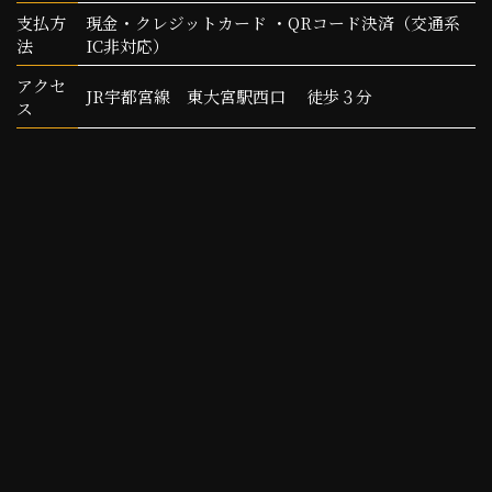
支払方
現金・クレジットカード ・QRコード決済（交通系
法
IC非対応）
アクセ
JR宇都宮線 東大宮駅西口 徒歩３分
ス