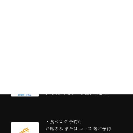
カ
・公式LINEアカウント
ラ
最新の情報をお届けしておりま
ム
す。ぜひご登録お願いいたしま
リ
す。（ご予約のリクエストも承り
ン
ます）
ク
カ
・公式Instagram
ラ
公式Instagramを始めました。HP
ム
と合わせて旬の情報を発信してい
リ
きます。フォローお願いします。
ン
ク
・食べログ 予約可
お席のみ または コース 等ご予約