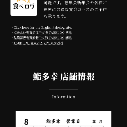
可能です。忘年会新年会や各種ご
宴席に最適な宴会コースのご予約
も承ります。
・
Click here for the English tabelog site.
・
点击此处查看简体中文版 TABELOG 网站
・
點擊這裡查看簡體中文的 TABELOG 網站
・
TABELOG 중국어 사이트 바로가기
鮨多幸 店舗情報
Informtion